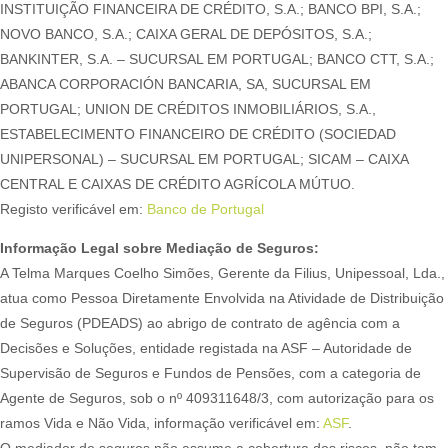
INSTITUIÇÃO FINANCEIRA DE CRÉDITO, S.A.; BANCO BPI, S.A.;
NOVO BANCO, S.A.; CAIXA GERAL DE DEPÓSITOS, S.A.;
BANKINTER, S.A. – SUCURSAL EM PORTUGAL; BANCO CTT, S.A.;
ABANCA CORPORACIÓN BANCARIA, SA, SUCURSAL EM
PORTUGAL; UNION DE CRÉDITOS INMOBILIÁRIOS, S.A.,
ESTABELECIMENTO FINANCEIRO DE CRÉDITO (SOCIEDAD
UNIPERSONAL) – SUCURSAL EM PORTUGAL; SICAM – CAIXA
CENTRAL E CAIXAS DE CRÉDITO AGRÍCOLA MÚTUO.
Registo verificável em:
Banco de Portugal
Informação Legal sobre Mediação de Seguros:
A Telma Marques Coelho Simões, Gerente da Filius, Unipessoal, Lda.,
atua como Pessoa Diretamente Envolvida na Atividade de Distribuição
de Seguros (PDEADS) ao abrigo de contrato de agência com a
Decisões e Soluções, entidade registada na ASF – Autoridade de
Supervisão de Seguros e Fundos de Pensões, com a categoria de
Agente de Seguros, sob o nº 409311648/3, com autorização para os
ramos Vida e Não Vida, informação verificável em:
ASF
.
O mediador de seguros não assume a cobertura dos riscos, não tem