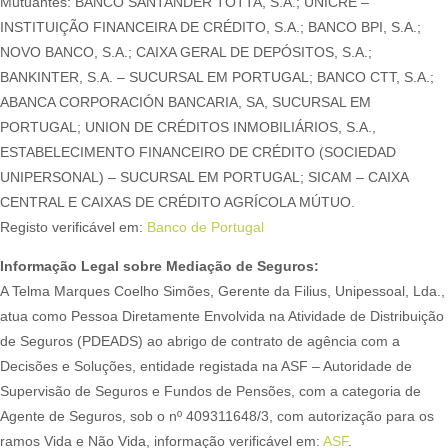
Mutuantes: BANCO SANTANDER TOTTA, S.A.; UNICRE –
INSTITUIÇÃO FINANCEIRA DE CRÉDITO, S.A.; BANCO BPI, S.A.;
NOVO BANCO, S.A.; CAIXA GERAL DE DEPÓSITOS, S.A.;
BANKINTER, S.A. – SUCURSAL EM PORTUGAL; BANCO CTT, S.A.;
ABANCA CORPORACIÓN BANCARIA, SA, SUCURSAL EM
PORTUGAL; UNION DE CRÉDITOS INMOBILIÁRIOS, S.A.,
ESTABELECIMENTO FINANCEIRO DE CRÉDITO (SOCIEDAD
UNIPERSONAL) – SUCURSAL EM PORTUGAL; SICAM – CAIXA
CENTRAL E CAIXAS DE CRÉDITO AGRÍCOLA MÚTUO.
Registo verificável em:
Banco de Portugal
Informação Legal sobre Mediação de Seguros:
A Telma Marques Coelho Simões, Gerente da Filius, Unipessoal, Lda.,
atua como Pessoa Diretamente Envolvida na Atividade de Distribuição
de Seguros (PDEADS) ao abrigo de contrato de agência com a
Decisões e Soluções, entidade registada na ASF – Autoridade de
Supervisão de Seguros e Fundos de Pensões, com a categoria de
Agente de Seguros, sob o nº 409311648/3, com autorização para os
ramos Vida e Não Vida, informação verificável em:
ASF
.