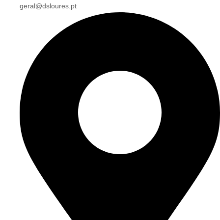
geral@dsloures.pt