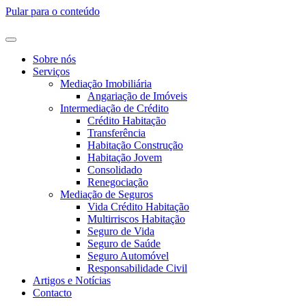
Pular para o conteúdo
Sobre nós
Serviços
Mediação Imobiliária
Angariação de Imóveis
Intermediação de Crédito
Crédito Habitação
Transferência
Habitação Construção
Habitação Jovem
Consolidado
Renegociação
Mediação de Seguros
Vida Crédito Habitação
Multirriscos Habitação
Seguro de Vida
Seguro de Saúde
Seguro Automóvel
Responsabilidade Civil
Artigos e Notícias
Contacto