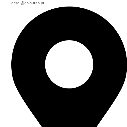
geral@dsloures.pt