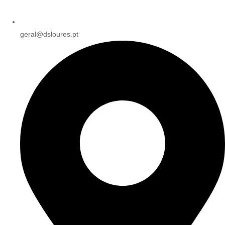
geral@dsloures.pt