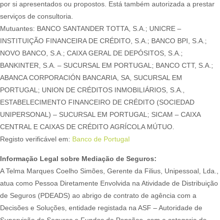
por si apresentados ou propostos. Está também autorizada a prestar
serviços de consultoria.
Mutuantes: BANCO SANTANDER TOTTA, S.A.; UNICRE –
INSTITUIÇÃO FINANCEIRA DE CRÉDITO, S.A.; BANCO BPI, S.A.;
NOVO BANCO, S.A.; CAIXA GERAL DE DEPÓSITOS, S.A.;
BANKINTER, S.A. – SUCURSAL EM PORTUGAL; BANCO CTT, S.A.;
ABANCA CORPORACIÓN BANCARIA, SA, SUCURSAL EM
PORTUGAL; UNION DE CRÉDITOS INMOBILIÁRIOS, S.A.,
ESTABELECIMENTO FINANCEIRO DE CRÉDITO (SOCIEDAD
UNIPERSONAL) – SUCURSAL EM PORTUGAL; SICAM – CAIXA
CENTRAL E CAIXAS DE CRÉDITO AGRÍCOLA MÚTUO.
Registo verificável em:
Banco de Portugal
Informação Legal sobre Mediação de Seguros:
A Telma Marques Coelho Simões, Gerente da Filius, Unipessoal, Lda.,
atua como Pessoa Diretamente Envolvida na Atividade de Distribuição
de Seguros (PDEADS) ao abrigo de contrato de agência com a
Decisões e Soluções, entidade registada na ASF – Autoridade de
Supervisão de Seguros e Fundos de Pensões, com a categoria de