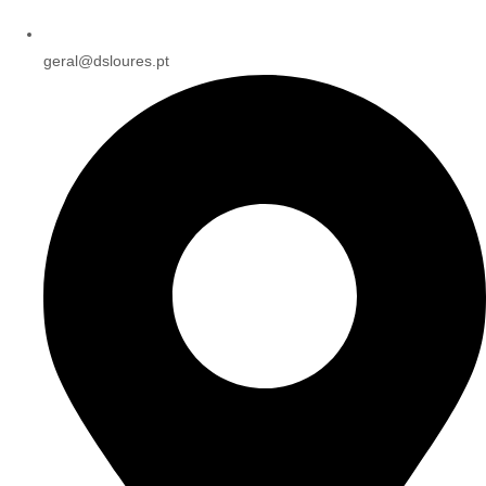
geral@dsloures.pt