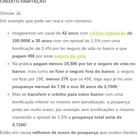
CRÉDITO HABITAÇÃO
Simular Já
Um exemplo que pode ser real e com números:​
Imaginemos um casal de
42 anos
com
crédito habitação
de
100.000€ a 30 anos
com um spread de 1,5% com uma
bonificação de 0,4% por ter seguro de vida no banco e que
pagam 45€
por esse
seguro de vida
;
Na prática
pagam menos 19,50€ por ter o seguro de vida no
banco
, mas como
se fizer o seguro fora do banco
, o seguro
vai ficar por 18€,
menos 27€
que os 45€, logo aqui já há uma
poupança mensal de 7,5€ e nos 30 anos de 2,700€
;
Mas se
transferir o crédito para outro banco
com uma
bonificação inferior ou mesmo sem penalização, a poupança
pode ser muito maior, por exemplo sem bonificações e mesmo
mantendo o spread de 1,5% a
poupanç
a
total seria de
9.720€
!
​Estão em causa
milhares de euros de poupança
que muitos clientes