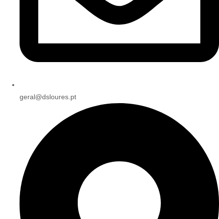
geral@dsloures.pt