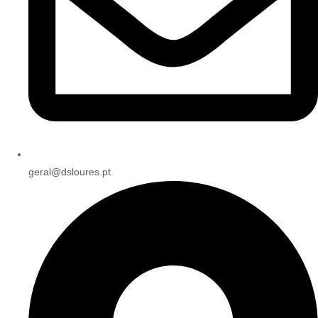
geral@dsloures.pt