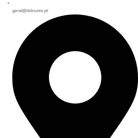
geral@dsloures.pt