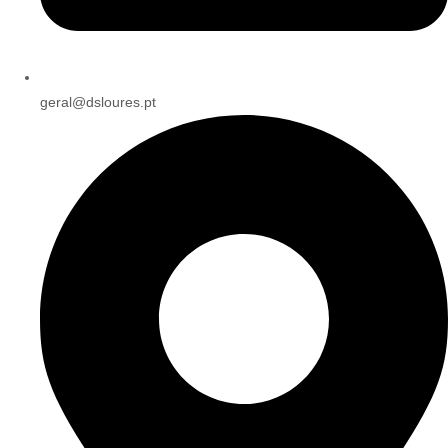
geral@dsloures.pt