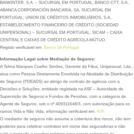
BANKINTER, S.A. – SUCURSAL EM PORTUGAL; BANCO CTT, S.A.;
ABANCA CORPORACIÓN BANCARIA, SA, SUCURSAL EM
PORTUGAL; UNION DE CRÉDITOS INMOBILIÁRIOS, S.A.,
ESTABELECIMENTO FINANCEIRO DE CRÉDITO (SOCIEDAD
UNIPERSONAL) – SUCURSAL EM PORTUGAL; SICAM – CAIXA
CENTRAL E CAIXAS DE CRÉDITO AGRÍCOLA MÚTUO.
Registo verificável em:
Banco de Portugal
Informação Legal sobre Mediação de Seguros:
A Telma Marques Coelho Simões, Gerente da Filius, Unipessoal, Lda.,
atua como Pessoa Diretamente Envolvida na Atividade de Distribuição
de Seguros (PDEADS) ao abrigo de contrato de agência com a
Decisões e Soluções, entidade registada na ASF – Autoridade de
Supervisão de Seguros e Fundos de Pensões, com a categoria de
Agente de Seguros, sob o nº 409311648/3, com autorização para os
ramos Vida e Não Vida, informação verificável em:
ASF
.
O mediador de seguros não assume a cobertura dos riscos, não tem
poderes para celebrar contratos em nome das seguradoras e não
está autorizado a receber prémios para serem entregues às