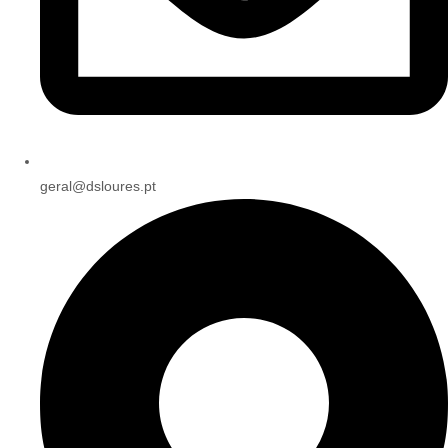
geral@dsloures.pt