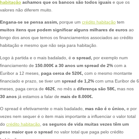
habitação
achamos que os bancos são todos iguais
e que os
valores não diferem muito.
Engana-se se pensa assim,
porque um
crédito habitação
tem
muitos itens que podem significar alguns milhares de euros
ao
longo dos anos que temos os financiamentos associados ao crédito
habitação e mesmo que não seja para habitação.
Logo à partida e o mais badalado, é
o spread,
por exemplo num
financiamento de
150.000€ a 30 anos um spread de 2%
com a
Euribor a 12 meses,
paga cerca de 520€,
com o mesmo montante
financiado e prazo, se tiver um
spread de 1,2%
com uma Euribor de 6
meses, paga cerca de
462€
, no mês a
diferença são 58€,
mas nos
30 anos
já estamos a falar de
mais de 8.000€.
O spread é efetivamente o mais badalado,
mas não é o único,
e por
vezes nem sequer é o item mais importante a influenciar o valor total
do
crédito habitação
,
os seguros de vida muitas vezes têm um
peso maior que o spread
no valor total que paga pelo crédito