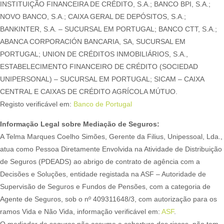
INSTITUIÇÃO FINANCEIRA DE CRÉDITO, S.A.; BANCO BPI, S.A.;
NOVO BANCO, S.A.; CAIXA GERAL DE DEPÓSITOS, S.A.;
BANKINTER, S.A. – SUCURSAL EM PORTUGAL; BANCO CTT, S.A.;
ABANCA CORPORACIÓN BANCARIA, SA, SUCURSAL EM
PORTUGAL; UNION DE CRÉDITOS INMOBILIÁRIOS, S.A.,
ESTABELECIMENTO FINANCEIRO DE CRÉDITO (SOCIEDAD
UNIPERSONAL) – SUCURSAL EM PORTUGAL; SICAM – CAIXA
CENTRAL E CAIXAS DE CRÉDITO AGRÍCOLA MÚTUO.
Registo verificável em:
Banco de Portugal
Informação Legal sobre Mediação de Seguros:
A Telma Marques Coelho Simões, Gerente da Filius, Unipessoal, Lda.,
atua como Pessoa Diretamente Envolvida na Atividade de Distribuição
de Seguros (PDEADS) ao abrigo de contrato de agência com a
Decisões e Soluções, entidade registada na ASF – Autoridade de
Supervisão de Seguros e Fundos de Pensões, com a categoria de
Agente de Seguros, sob o nº 409311648/3, com autorização para os
ramos Vida e Não Vida, informação verificável em:
ASF
.
O mediador de seguros não assume a cobertura dos riscos, não tem