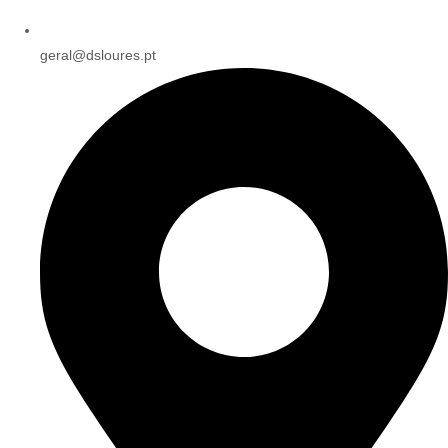
geral@dsloures.pt