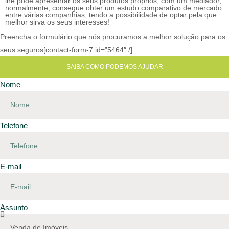
lhe pode apresentar os seus produtos próprios, com um mediador,
normalmente, consegue obter um estudo comparativo de mercado
entre várias companhias, tendo a possibilidade de optar pela que
melhor sirva os seus interesses!
Preencha o formulário que nós procuramos a melhor solução para os
seus seguros[contact-form-7 id=”5464″ /]
SAIBA COMO PODEMOS AJUDAR
Nome
Telefone
E-mail
Assunto