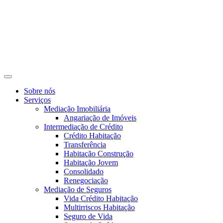
Sobre nós
Serviços
Mediação Imobiliária
Angariação de Imóveis
Intermediação de Crédito
Crédito Habitação
Transferência
Habitação Construção
Habitação Jovem
Consolidado
Renegociação
Mediação de Seguros
Vida Crédito Habitação
Multirriscos Habitação
Seguro de Vida