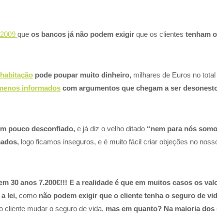
 2009
que
os bancos já não podem exigir
que os clientes
tenham o
 habitação
pode poupar muito dinheiro,
milhares de Euros no total
 menos informados
com argumentos que chegam a ser desonesto
m pouco desconfiado,
e já diz o velho ditado
“nem para nós somo
mados,
logo ficamos inseguros, e é muito fácil criar objeções no no
 30 anos 7.200€!!! E a realidade é que em muitos casos os val
,
a lei,
como
não podem exigir que o cliente tenha o seguro de v
o cliente mudar o seguro de vida,
mas em quanto? Na maioria dos