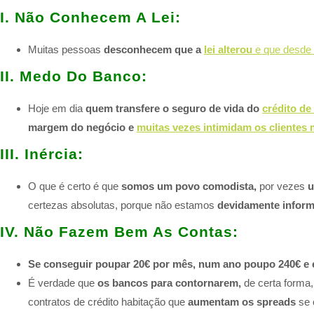
I. Não Conhecem A Lei:​
Muitas pessoas
desconhecem que a
lei alterou
e que desde
II. Medo Do Banco:​
Hoje em dia
quem transfere o seguro de vida do
crédito de
margem do negócio e
muitas vezes intimidam os clientes
III. Inércia:​
O que é certo é que
somos um povo comodista,
por vezes
u
certezas absolutas, porque não estamos
devidamente infor
IV. Não Fazem Bem As Contas:​
Se conseguir poupar 20€ por mês, num ano poupo 240€ e em
É verdade que
os bancos para contornarem,
de certa forma
contratos de crédito habitação que
aumentam os spreads
se 