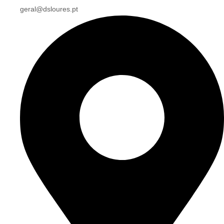
geral@dsloures.pt