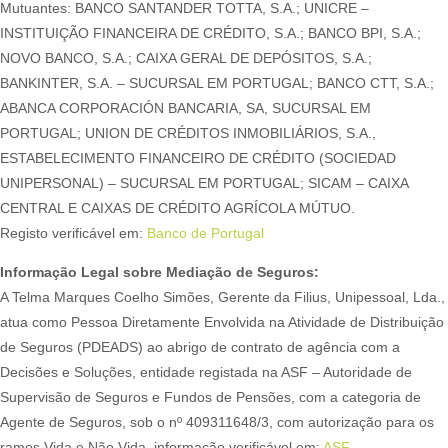
Mutuantes: BANCO SANTANDER TOTTA, S.A.; UNICRE –
INSTITUIÇÃO FINANCEIRA DE CRÉDITO, S.A.; BANCO BPI, S.A.;
NOVO BANCO, S.A.; CAIXA GERAL DE DEPÓSITOS, S.A.;
BANKINTER, S.A. – SUCURSAL EM PORTUGAL; BANCO CTT, S.A.;
ABANCA CORPORACIÓN BANCARIA, SA, SUCURSAL EM
PORTUGAL; UNION DE CRÉDITOS INMOBILIÁRIOS, S.A.,
ESTABELECIMENTO FINANCEIRO DE CRÉDITO (SOCIEDAD
UNIPERSONAL) – SUCURSAL EM PORTUGAL; SICAM – CAIXA
CENTRAL E CAIXAS DE CRÉDITO AGRÍCOLA MÚTUO.
Registo verificável em:
Banco de Portugal
Informação Legal sobre Mediação de Seguros:
A Telma Marques Coelho Simões, Gerente da Filius, Unipessoal, Lda.,
atua como Pessoa Diretamente Envolvida na Atividade de Distribuição
de Seguros (PDEADS) ao abrigo de contrato de agência com a
Decisões e Soluções, entidade registada na ASF – Autoridade de
Supervisão de Seguros e Fundos de Pensões, com a categoria de
Agente de Seguros, sob o nº 409311648/3, com autorização para os
ramos Vida e Não Vida, informação verificável em:
ASF
.