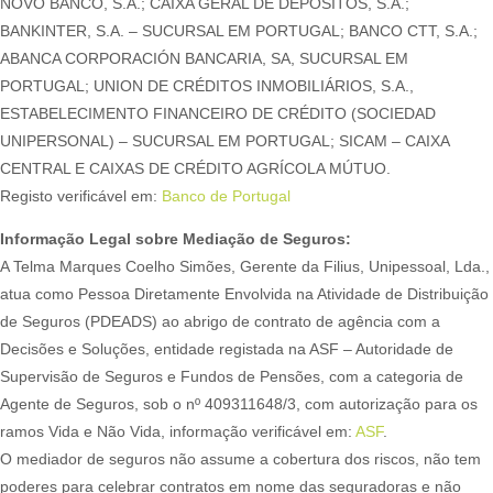
NOVO BANCO, S.A.; CAIXA GERAL DE DEPÓSITOS, S.A.;
BANKINTER, S.A. – SUCURSAL EM PORTUGAL; BANCO CTT, S.A.;
ABANCA CORPORACIÓN BANCARIA, SA, SUCURSAL EM
PORTUGAL; UNION DE CRÉDITOS INMOBILIÁRIOS, S.A.,
ESTABELECIMENTO FINANCEIRO DE CRÉDITO (SOCIEDAD
UNIPERSONAL) – SUCURSAL EM PORTUGAL; SICAM – CAIXA
CENTRAL E CAIXAS DE CRÉDITO AGRÍCOLA MÚTUO.
Registo verificável em:
Banco de Portugal
Informação Legal sobre Mediação de Seguros:
A Telma Marques Coelho Simões, Gerente da Filius, Unipessoal, Lda.,
atua como Pessoa Diretamente Envolvida na Atividade de Distribuição
de Seguros (PDEADS) ao abrigo de contrato de agência com a
Decisões e Soluções, entidade registada na ASF – Autoridade de
Supervisão de Seguros e Fundos de Pensões, com a categoria de
Agente de Seguros, sob o nº 409311648/3, com autorização para os
ramos Vida e Não Vida, informação verificável em:
ASF
.
O mediador de seguros não assume a cobertura dos riscos, não tem
poderes para celebrar contratos em nome das seguradoras e não