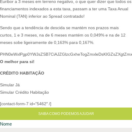
Euribor a 3 meses em terreno negativo, o que quer dizer que todos os
financiamentos indexados a esta taxa, passam a ter uma Taxa Anual
Nominal (TAN) inferior ao Spread contratado!​
Sendo que a tendência de descida se mantém nos prazos mais
curtos, 1 e 3 meses, na de 6 meses mantém os 0,049% e na de 12
meses sobe ligeiramente de 0,163% para 0,167%.​
PHN0eWxlPgp0YWJsZSB7CiAJZGlzcGxheTogZmxleDs
O melhor para si!
CRÉDITO HABITAÇÃO
Simular Já
Simular Crédito Habitação
[contact-form-7 id=”5462″ /]
SAIBA COMO PODEMOS AJUDAR
Nome