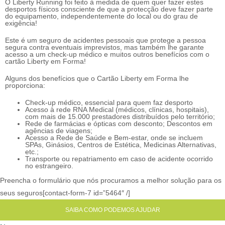
O Liberty Running foi feito à medida de quem quer fazer estes
desportos físicos consciente de que a protecção deve fazer parte
do equipamento, independentemente do local ou do grau de
exigência!
Este é um seguro de acidentes pessoais que protege a pessoa
segura contra eventuais imprevistos, mas também lhe garante
acesso a um check-up médico e muitos outros benefícios com o
cartão Liberty em Forma!
Alguns dos benefícios que o Cartão Liberty em Forma lhe
proporciona:
Check-up médico, essencial para quem faz desporto
Acesso à rede RNA Medical (médicos, clínicas, hospitais),
com mais de 15.000 prestadores distribuídos pelo território;
Rede de farmácias e ópticas com desconto; Descontos em
agências de viagens;
Acesso a Rede de Saúde e Bem-estar, onde se incluem
SPAs, Ginásios, Centros de Estética, Medicinas Alternativas,
etc.;
Transporte ou repatriamento em caso de acidente ocorrido
no estrangeiro.
Preencha o formulário que nós procuramos a melhor solução para os
seus seguros[contact-form-7 id=”5464″ /]
SAIBA COMO PODEMOS AJUDAR