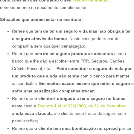
condições em que contratou o seu
crédito habitação
,
nomeadamente no documento complementar.​
Situações que podem estar na escritura:
Refere que
tem de ter um seguro vida mas não obriga a ter
o seguro através do banco
. Neste caso pode trocar de
companhia sem qualquer penalização;
Refere que
tem de ter alguns produtos subscritos
com o
banco que lhe dão a escolher entre PPR, Seguros, Cartões,
Crédito Pessoal, etc….
Pode substituir o seguro de vida por
um produto que ainda não tenha
com o banco para manter
as condições.
Em muitos casos mesmo que retire o seguro e
sofra uma penalização compensa trocar
;
Refere que
o cliente é obrigado a ter o seguro no banco
,
neste caso
o
Decreto-Lei nº 222/2009, de 11 de Setembro
anula essa cláusula
e o cliente pode trocar de seguro sem
penalizações;
Refere que
o cliente tem uma bonificação no spread
por ter