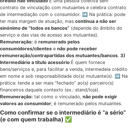
crédito não vinculado
É uma pessoa coletiva sem
contrato de vinculação com mutuantes e celebra contrato
de intermediação com o consumidor. ➡️ Na prática: pode
ter mais margem de atuação, mas
continua a não ser
sinónimo de “todos os bancos”
(depende do âmbito do
serviço e das vias de acesso aos mutuantes).
Remuneração:
é
remunerado pelos
consumidores/clientes
e
não pode receber
remuneração/contrapartidas dos mutuantes/bancos
.
3)
Intermediário a título acessório
É quem fornece
bens/serviços e, para facilitar a venda, intermedeia crédito
em nome e sob responsabilidade do(s) mutuante(s). ➡️ Na
prática: tende a ser mais “fechado” ao(s) parceiro(s)
financeiros daquele contexto (ex.: stand/loja).
Remuneração:
tal como o vinculado,
não pode exigir
valores ao consumidor
; é remunerado pelos mutuantes.
Como confirmar se o intermediário é “a sério”
(e com quem trabalha)
✅