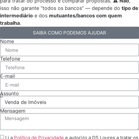
para tratar do processo e comparar propostas. ⚠️
Não
,
isso não garante “todos os bancos” — depende do
tipo de
intermediário
e dos
mutuantes/bancos com quem
trabalha
.
SAIBA COMO PODEMOS AJUDAR
Nome
Telefone
E-mail
Assunto
Mensagem
Li a
Política de Privacidade
e autorizo a DS Loures a tratar os