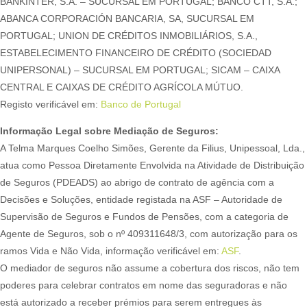
BANKINTER, S.A. – SUCURSAL EM PORTUGAL; BANCO CTT, S.A.;
ABANCA CORPORACIÓN BANCARIA, SA, SUCURSAL EM
PORTUGAL; UNION DE CRÉDITOS INMOBILIÁRIOS, S.A.,
ESTABELECIMENTO FINANCEIRO DE CRÉDITO (SOCIEDAD
UNIPERSONAL) – SUCURSAL EM PORTUGAL; SICAM – CAIXA
CENTRAL E CAIXAS DE CRÉDITO AGRÍCOLA MÚTUO.
Registo verificável em:
Banco de Portugal
Informação Legal sobre Mediação de Seguros:
A Telma Marques Coelho Simões, Gerente da Filius, Unipessoal, Lda.,
atua como Pessoa Diretamente Envolvida na Atividade de Distribuição
de Seguros (PDEADS) ao abrigo de contrato de agência com a
Decisões e Soluções, entidade registada na ASF – Autoridade de
Supervisão de Seguros e Fundos de Pensões, com a categoria de
Agente de Seguros, sob o nº 409311648/3, com autorização para os
ramos Vida e Não Vida, informação verificável em:
ASF
.
O mediador de seguros não assume a cobertura dos riscos, não tem
poderes para celebrar contratos em nome das seguradoras e não
está autorizado a receber prémios para serem entregues às