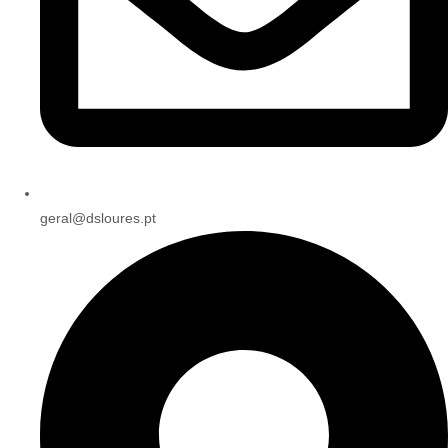
geral@dsloures.pt