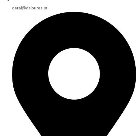
geral@dsloures.pt