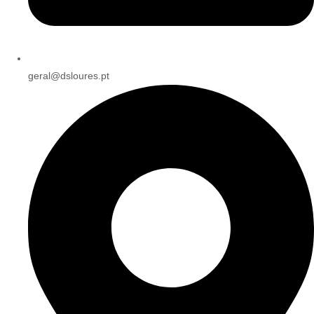
geral@dsloures.pt