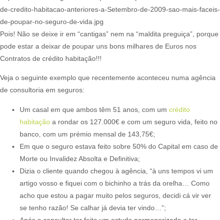
de-credito-habitacao-anteriores-a-Setembro-de-2009-sao-mais-faceis-
de-poupar-no-seguro-de-vida.jpg
Pois! Não se deixe ir em “cantigas” nem na “maldita preguiça”, porque
pode estar a deixar de poupar uns bons milhares de Euros nos
Contratos de crédito habitação!!!
Veja o seguinte exemplo que recentemente aconteceu numa agência
de consultoria em seguros:​
Um casal em que ambos têm 51 anos, com um
crédito
habitação
a rondar os 127.000€ e com um seguro vida, feito no
banco, com um prémio mensal de 143,75€;
Em que o seguro estava feito sobre 50% do Capital em caso de
Morte ou Invalidez Absolta e Definitiva;
Dizia o cliente quando chegou à agência, “à uns tempos vi um
artigo vosso e fiquei com o bichinho a trás da orelha… Como
acho que estou a pagar muito pelos seguros, decidi cá vir ver
se tenho razão! Se calhar já devia ter vindo…”;
Após o consultor ter feito um estudo pormenorizado e ter