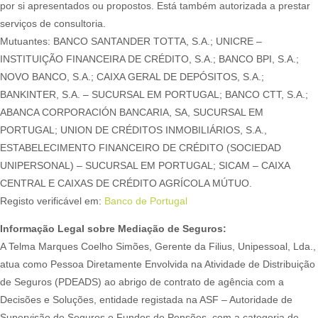
por si apresentados ou propostos. Está também autorizada a prestar
serviços de consultoria.
Mutuantes: BANCO SANTANDER TOTTA, S.A.; UNICRE –
INSTITUIÇÃO FINANCEIRA DE CRÉDITO, S.A.; BANCO BPI, S.A.;
NOVO BANCO, S.A.; CAIXA GERAL DE DEPÓSITOS, S.A.;
BANKINTER, S.A. – SUCURSAL EM PORTUGAL; BANCO CTT, S.A.;
ABANCA CORPORACIÓN BANCARIA, SA, SUCURSAL EM
PORTUGAL; UNION DE CRÉDITOS INMOBILIÁRIOS, S.A.,
ESTABELECIMENTO FINANCEIRO DE CRÉDITO (SOCIEDAD
UNIPERSONAL) – SUCURSAL EM PORTUGAL; SICAM – CAIXA
CENTRAL E CAIXAS DE CRÉDITO AGRÍCOLA MÚTUO.
Registo verificável em:
Banco de Portugal
Informação Legal sobre Mediação de Seguros:
A Telma Marques Coelho Simões, Gerente da Filius, Unipessoal, Lda.,
atua como Pessoa Diretamente Envolvida na Atividade de Distribuição
de Seguros (PDEADS) ao abrigo de contrato de agência com a
Decisões e Soluções, entidade registada na ASF – Autoridade de
Supervisão de Seguros e Fundos de Pensões, com a categoria de