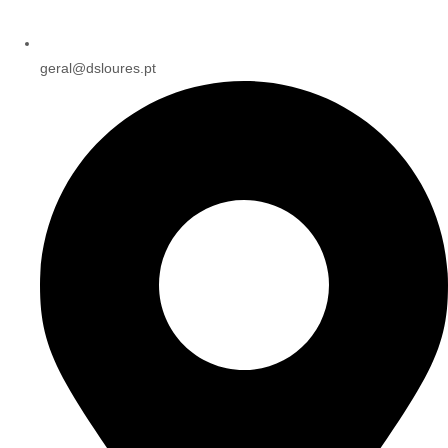
geral@dsloures.pt