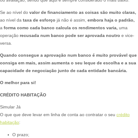
ou avaliação, sendo que aqui é sempre considerado o mais baixo.
Se ao nível do
valor de financiamento as coisas são muito claras,
ao nível da
taxa de esforço
já não é assim,
embora haja o padrão,
a
forma como cada banco calcula os rendimentos varia,
uma
operação
recusada num banco pode ser aprovada noutro
e vice-
versa.
Quando consegue a aprovação num banco é muito provável que
consiga em mais, assim aumenta o seu leque de escolha e a sua
capacidade de negociação junto de cada entidade bancária.
O melhor para si!
CRÉDITO HABITAÇÃO
Simular Já
O que que deve levar em linha de conta ao contratar o seu
crédito
habitação
:​
O prazo;