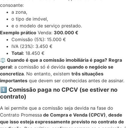
consoante:
a zona,
o tipo de imóvel,
e o modelo de serviço prestado.
Exemplo prático
Venda:
300.000 €
Comissão (5%): 15.000 €
IVA (23%): 3.450 €
Total:
18.450 €
⚖️
Quando é que a comissão imobiliária é paga?
Regra
geral:
a comissão só é devida
quando o negócio se
concretiza
. No entanto, existem
três situações
importantes
que devem ser conhecidas antes de assinar.
1️
Comissão paga no CPCV (se estiver no
contrato)
A lei permite que a comissão seja devida na fase do
Contrato Promessa
de Compra e Venda (CPCV)
,
desde
que isso esteja expressamente previsto no contrato de