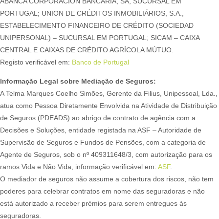
ABANCA CORPORACIÓN BANCARIA, SA, SUCURSAL EM
PORTUGAL; UNION DE CRÉDITOS INMOBILIÁRIOS, S.A.,
ESTABELECIMENTO FINANCEIRO DE CRÉDITO (SOCIEDAD
UNIPERSONAL) – SUCURSAL EM PORTUGAL; SICAM – CAIXA
CENTRAL E CAIXAS DE CRÉDITO AGRÍCOLA MÚTUO.
Registo verificável em:
Banco de Portugal
Informação Legal sobre Mediação de Seguros:
A Telma Marques Coelho Simões, Gerente da Filius, Unipessoal, Lda.,
atua como Pessoa Diretamente Envolvida na Atividade de Distribuição
de Seguros (PDEADS) ao abrigo de contrato de agência com a
Decisões e Soluções, entidade registada na ASF – Autoridade de
Supervisão de Seguros e Fundos de Pensões, com a categoria de
Agente de Seguros, sob o nº 409311648/3, com autorização para os
ramos Vida e Não Vida, informação verificável em:
ASF
.
O mediador de seguros não assume a cobertura dos riscos, não tem
poderes para celebrar contratos em nome das seguradoras e não
está autorizado a receber prémios para serem entregues às
seguradoras.