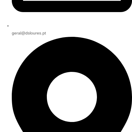
geral@dsloures.pt