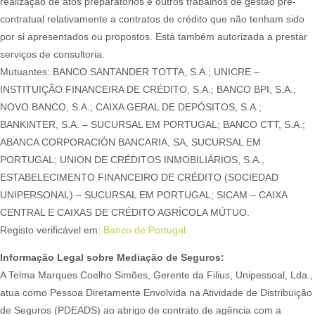
realização de atos preparatórios e outros trabalhos de gestão pré-
contratual relativamente a contratos de crédito que não tenham sido
por si apresentados ou propostos. Está também autorizada a prestar
serviços de consultoria.
Mutuantes: BANCO SANTANDER TOTTA, S.A.; UNICRE –
INSTITUIÇÃO FINANCEIRA DE CRÉDITO, S.A.; BANCO BPI, S.A.;
NOVO BANCO, S.A.; CAIXA GERAL DE DEPÓSITOS, S.A.;
BANKINTER, S.A. – SUCURSAL EM PORTUGAL; BANCO CTT, S.A.;
ABANCA CORPORACIÓN BANCARIA, SA, SUCURSAL EM
PORTUGAL; UNION DE CRÉDITOS INMOBILIÁRIOS, S.A.,
ESTABELECIMENTO FINANCEIRO DE CRÉDITO (SOCIEDAD
UNIPERSONAL) – SUCURSAL EM PORTUGAL; SICAM – CAIXA
CENTRAL E CAIXAS DE CRÉDITO AGRÍCOLA MÚTUO.
Registo verificável em:
Banco de Portugal
Informação Legal sobre Mediação de Seguros:
A Telma Marques Coelho Simões, Gerente da Filius, Unipessoal, Lda.,
atua como Pessoa Diretamente Envolvida na Atividade de Distribuição
de Seguros (PDEADS) ao abrigo de contrato de agência com a